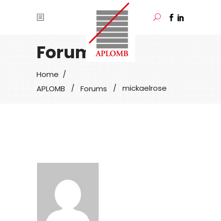
Forum User
/
Home
/
/
mickaelrose
APLOMB
Forums