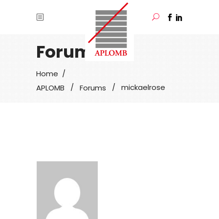
Forum User
/
Home
/
/
mickaelrose
APLOMB
Forums