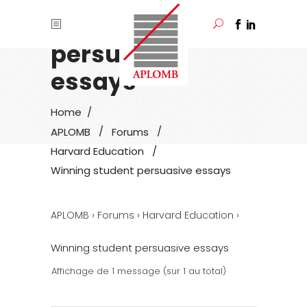
Winning student
persuasive
essays
/
Home
/
/
APLOMB
Forums
/
Harvard Education
Winning student persuasive essays
›
›
›
APLOMB
Forums
Harvard Education
Winning student persuasive essays
Affichage de 1 message (sur 1 au total)