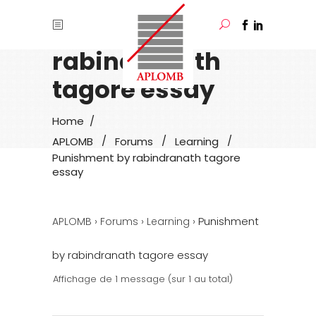
Punishment by
rabindranath
tagore essay
/
Home
/
/
/
APLOMB
Forums
Learning
Punishment by rabindranath tagore
essay
›
›
›
Punishment
APLOMB
Forums
Learning
by rabindranath tagore essay
Affichage de 1 message (sur 1 au total)